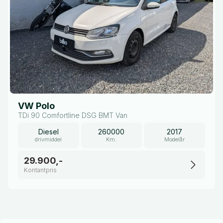
VW Polo
TDi 90 Comfortline DSG BMT Van
Diesel
260000
2017
drivmiddel
Km.
Modelår
29.900,-
Kontantpris