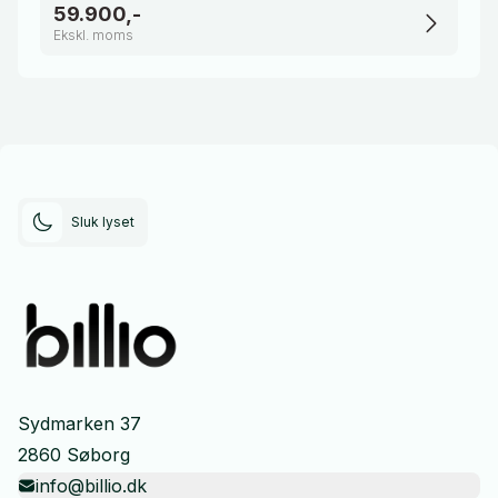
59.900,-
Ekskl. moms
Sluk lyset
Sydmarken 37
2860 Søborg
info@billio.dk